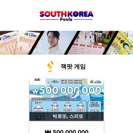
잭팟 게임
빅로또, 스피또
₩ 500.000.000