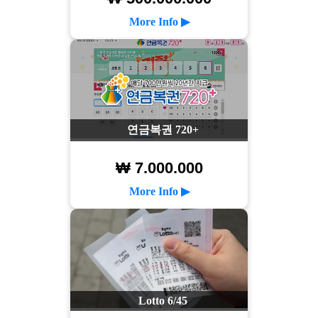
More Info ▶
연금복권 720+
₩ 7.000.000
More Info ▶
Lotto 6/45