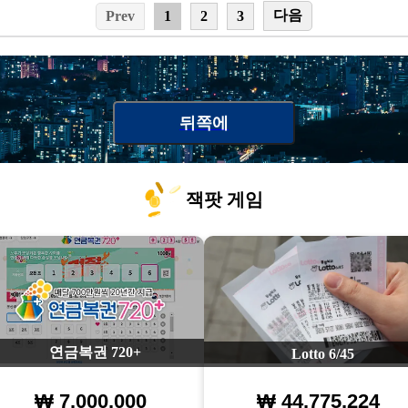
다음
Prev
1
2
3
뒤쪽에
잭팟 게임
연금복권 720+
Lotto 6/45
₩ 7.000.000
₩ 44.775.224